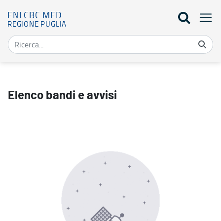
ENI CBC MED
REGIONE PUGLIA
Elenco bandi - Eni Cbc Med
Elenco bandi e avvisi