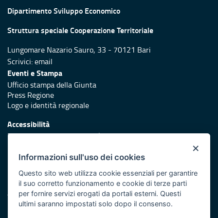
Dipartimento Sviluppo Economico
Struttura speciale Cooperazione Territoriale
Lungomare Nazario Sauro, 33 - 70121 Bari
Scrivici:
email
Eventi e Stampa
Ufficio stampa della Giunta
Press Regione
Logo e identità regionale
Accessibilità
Dichiarazione di accessibilità
×
Redazione
Informazioni sull'uso dei cookies
Responsabili di pubblicazione
Questo sito web utilizza cookie essenziali per garantire
il suo corretto funzionamento e cookie di terze parti
Protezione civile
per fornire servizi erogati da portali esterni. Questi
Vai al sito di Protezione Civile Puglia
ultimi saranno impostati solo dopo il consenso.