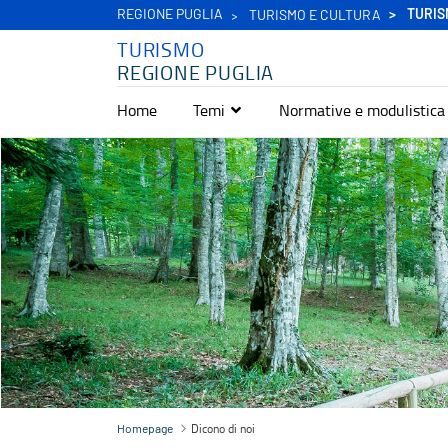
REGIONE PUGLIA
TURIS
TURISMO E CULTURA
TURISMO
REGIONE PUGLIA
Home
Temi
Normative e modulistica
Dicono di noi - Turismo
Dicono di noi
Homepage