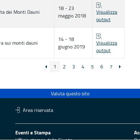
18 - 23
rta dei Monti Dauni
Visualizza
maggio 2018
output
14 - 18
era sui monti dauni
Visualizza
giugno 2019
output
1
2
3
4
5
6
7
Valuta questo sito
Area riservata
Eventi e Stampa
Ac
Ufficio stampa della Giunta
Di