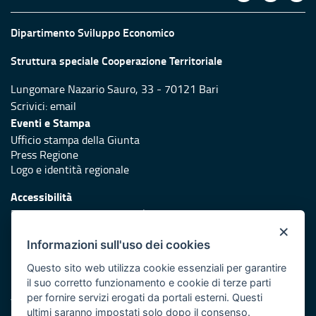
Dipartimento Sviluppo Economico
Struttura speciale Cooperazione Territoriale
Lungomare Nazario Sauro, 33 - 70121 Bari
Scrivici:
email
Eventi e Stampa
Ufficio stampa della Giunta
Press Regione
Logo e identità regionale
Accessibilità
Dichiarazione di accessibilità
×
Redazione
Informazioni sull'uso dei cookies
Responsabili di pubblicazione
Questo sito web utilizza cookie essenziali per garantire
il suo corretto funzionamento e cookie di terze parti
Protezione civile
per fornire servizi erogati da portali esterni. Questi
Vai al sito di Protezione Civile Puglia
ultimi saranno impostati solo dopo il consenso.