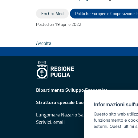
Eni Cbc Med
Politiche Europee e Cooperazione I
Posted on 19 aprile 2022
Ascolta
Dipartimento Sviluppo Economico
Struttura speciale Cooperazione Territoriale
Informazioni sull'
Lungomare Nazario Sauro, 33 - 70121 Bari
Questo sito web utilizz
funzionamento e cookie 
Scrivici:
email
esterni. Questi ultimi