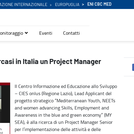
ENI CBC MED
AZIONE INTERNAZIONALE
EUROPUGLIA
onitoraggio
Eventi
Contatti
enior - Eni Cbc Med
asi in Italia un Project Manager
Il Centro Informazione ed Educazione allo Sviluppo
– CIES onlus (Regione Lazio), Lead Applicant del
progetto strategico “Mediterranean Youth, NEETs
and women advancing Skills, Employment and
Awareness in the blue and green economy” (MY
SEA), è alla ricerca di un Project Manager Senior
per l’implementazione delle attività e delle