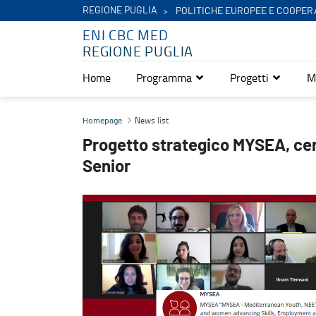
REGIONE PUGLIA
POLITICHE EUROPEE E COOPER
ENI CBC MED
REGIONE PUGLIA
Home
Programma
Progetti
M
Progetto strategico MYSEA, cercasi in Italia un Project Manager S
News list
Homepage
Progetto strategico MYSEA, cerc
Senior