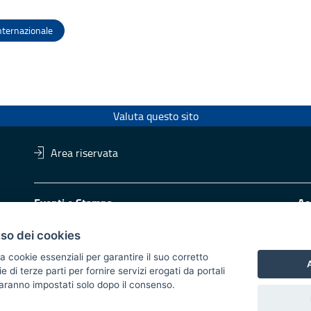
nternazionale
Valuta questo sito
Area riservata
Eventi e Stampa
Ac
Ufficio stampa della Giunta
Di
Press Regione
uso dei cookies
Logo e identità regionale
a cookie essenziali per garantire il suo corretto
A
di terze parti per fornire servizi erogati da portali
Redazione
Pr
 saranno impostati solo dopo il consenso.
Responsabili di pubblicazione
Vai