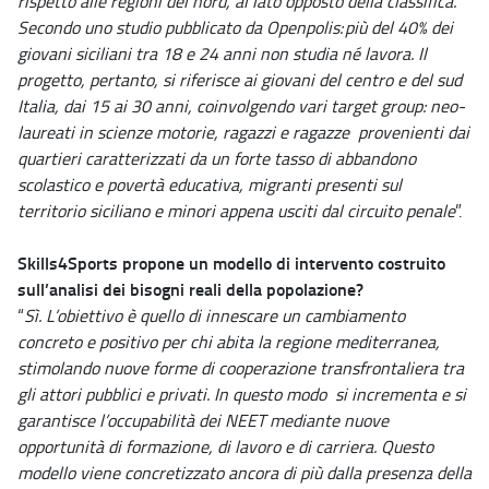
rispetto alle regioni del nord, al lato opposto della classifica.
Secondo uno studio pubblicato da Openpolis: più del 40% dei
giovani siciliani tra 18 e 24 anni non studia né lavora. Il
progetto, pertanto, si riferisce ai giovani del centro e del sud
Italia, dai 15 ai 30 anni, coinvolgendo vari target group: neo-
laureati in scienze motorie, ragazzi e ragazze provenienti dai
quartieri caratterizzati da un forte tasso di abbandono
scolastico e povertà educativa, migranti presenti sul
territorio siciliano e minori appena usciti dal circuito penale
”.
Skills4Sports propone un modello di intervento costruito
sull’analisi dei bisogni reali della popolazione?
“
Sì. L’obiettivo è quello di innescare un cambiamento
concreto e positivo per chi abita la regione mediterranea,
stimolando nuove forme di cooperazione transfrontaliera tra
gli attori pubblici e privati. In questo modo si incrementa e si
garantisce l’occupabilità dei NEET mediante nuove
opportunità di formazione, di lavoro e di carriera. Questo
modello viene concretizzato ancora di più dalla presenza della