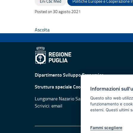
Eni Cbc Med
Politiche Europee e Cooperazione I
Posted on 30 agosto 2021
Ascolta
Dipartimento Sviluppo Economico
Struttura speciale Cooperazione Territoriale
Informazioni sull'
Lungomare Nazario Sauro, 33 - 70121 Bari
Questo sito web utilizz
funzionamento e cookie 
Scrivici:
email
esterni. Questi ultimi
Fammi scegliere