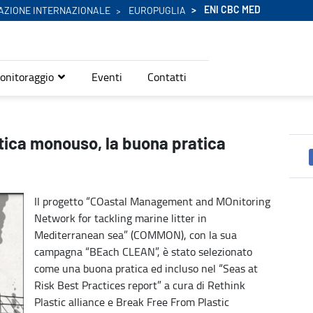
ENI CBC MED
AZIONE INTERNAZIONALE
EUROPUGLIA
onitoraggio
Eventi
Contatti
COMMON - Eni Cbc Med
tica monouso, la buona pratica
Il progetto “COastal Management and MOnitoring
Network for tackling marine litter in
Mediterranean sea” (COMMON), con la sua
campagna “BEach CLEAN”, è stato selezionato
come una buona pratica ed incluso nel “Seas at
Risk Best Practices report” a cura di Rethink
Plastic alliance e Break Free From Plastic