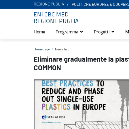
REGIONE PUGLIA
POLITICHE EUROPEE E COOPER
ENI CBC MED
REGIONE PUGLIA
Home
Programma
Progetti
M
Eliminare gradualmente la plastica monouso, la buona pratica 
News list
Homepage
Eliminare gradualmente la plas
COMMON