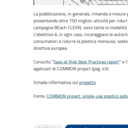
La pubblicazione, in generale, rimanda a misure po
presentando oltre 150 migliori attività per ridu
campagna BEach CLEAN, sono tante le modalità fac
L’obiettivo è, in ogni caso, incoraggiare le autorit
consumatori a ridurre la plastica monouso, sosten
direttiva europea.
Consulta “
Seas at Risk Best Practices report
” e 
applicant di COMMON project (pag. 45).
Scheda informativa sul
progetto
.
Fonte:
COMMON project: single-use plastics poll