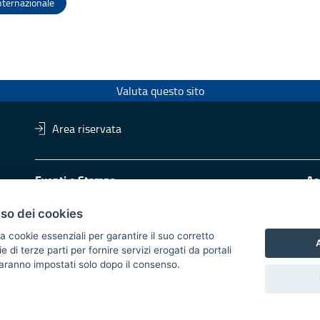
nternazionale
Valuta questo sito
Area riservata
Eventi e Stampa
Ac
Ufficio stampa della Giunta
Di
Press Regione
uso dei cookies
Logo e identità regionale
a cookie essenziali per garantire il suo corretto
A
di terze parti per fornire servizi erogati da portali
Redazione
Pr
 saranno impostati solo dopo il consenso.
Responsabili di pubblicazione
Vai