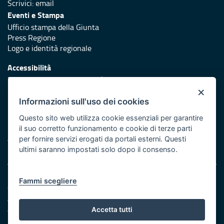
Scrivici:
email
Eventi e Stampa
Ufficio stampa della Giunta
Press Regione
Logo e identità regionale
Accessibilità
Dichiarazione di accessibilità
×
Redazione
Informazioni sull'uso dei cookies
Responsabili di pubblicazione
Questo sito web utilizza cookie essenziali per garantire
il suo corretto funzionamento e cookie di terze parti
Protezione civile
per fornire servizi erogati da portali esterni. Questi
Vai al sito di Protezione Civile Puglia
ultimi saranno impostati solo dopo il consenso.
Note legali
Fammi scegliere
Cookie e privacy
Amministrazione trasparente
Atti di notifica
Accetta tutti
Feed RSS