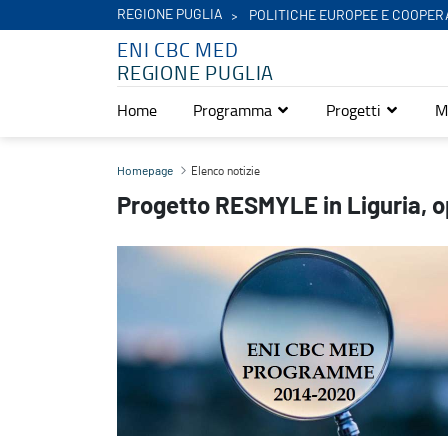
REGIONE PUGLIA
POLITICHE EUROPEE E COOPER
ENI CBC MED
REGIONE PUGLIA
Home
Programma
Progetti
M
Progetto RESMYLE in Liguria, opportunità di volontariato ecologi
Elenco notizie
Homepage
Progetto RESMYLE in Liguria, o