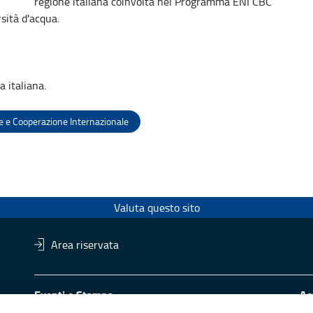
regione italiana coinvolta nel Programma ENI CBC
sità d'acqua.
a italiana.
e e Cooperazione Internazionale
Valuta questo sito
Area riservata
Eventi e Stampa
Ac
Ufficio stampa della Giunta
Di