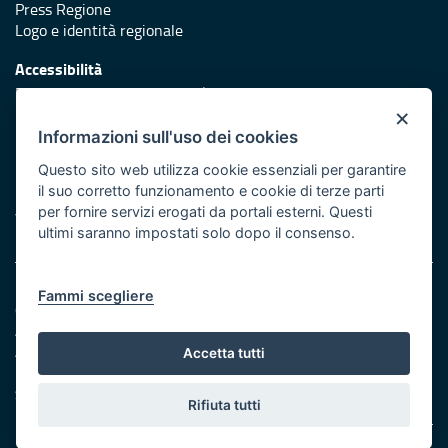
Press Regione
Logo e identità regionale
Accessibilità
Dichiarazione di accessibilità
×
Redazione
Informazioni sull'uso dei cookies
Responsabili di pubblicazione
Questo sito web utilizza cookie essenziali per garantire
il suo corretto funzionamento e cookie di terze parti
Protezione civile
per fornire servizi erogati da portali esterni. Questi
Vai al sito di Protezione Civile Puglia
ultimi saranno impostati solo dopo il consenso.
Note legali
Fammi scegliere
Cookie e privacy
Amministrazione trasparente
Atti di notifica
Accetta tutti
Feed RSS
Servizi Intranet
Rifiuta tutti
© Regione Puglia