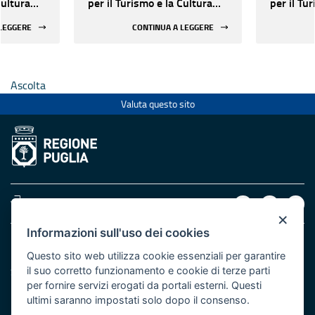
Cultura
per il Turismo e la Cultura
per il Tu
nea:
nell’area mediterranea:
nell’area
 LEGGERE
CONTINUA A LEGGERE
ospettive
stato dell’arte e prospettive
stato del
future”.
future”.
Ascolta
Valuta questo sito
Area riservata
×
Informazioni sull'uso dei cookies
Dipartimento Sviluppo Economico
Questo sito web utilizza cookie essenziali per garantire
Struttura speciale Cooperazione Territoriale
il suo corretto funzionamento e cookie di terze parti
per fornire servizi erogati da portali esterni. Questi
Lungomare Nazario Sauro, 33 - 70121 Bari
ultimi saranno impostati solo dopo il consenso.