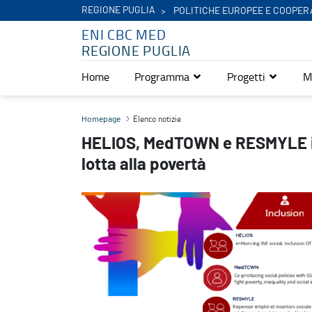
REGIONE PUGLIA
POLITICHE EUROPEE E COOPER
ENI CBC MED
REGIONE PUGLIA
Home
Programma
Progetti
M
HELIOS, MedTOWN e RESMYLE insieme, per l'inclusione sociale e la
Elenco notizie
Homepage
HELIOS, MedTOWN e RESMYLE insi
lotta alla povertà