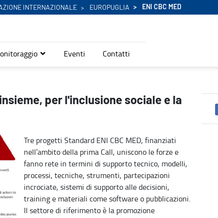
ENI CBC MED
AZIONE INTERNAZIONALE
EUROPUGLIA
onitoraggio
Eventi
Contatti
 lotta alla povertà - Eni Cbc Med
eme, per l'inclusione sociale e la
Tre progetti Standard ENI CBC MED, finanziati
nell’ambito della prima Call, uniscono le forze e
fanno rete in termini di supporto tecnico, modelli,
processi, tecniche, strumenti, partecipazioni
incrociate, sistemi di supporto alle decisioni,
training e materiali come software o pubblicazioni.
Il settore di riferimento è la promozione