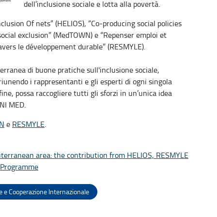
dell’inclusione sociale e lotta alla povertà.
nclusion Of nets” (HELIOS), “Co-producing social policies
 social exclusion” (MedTOWN) e “Repenser emploi et
ravers le développement durable” (RESMYLE).
erranea di buone pratiche sull'inclusione sociale,
riunendo i rappresentanti e gli esperti di ogni singola
ine, possa raccogliere tutti gli sforzi in un’unica idea
ENI MED.
N
e
RESMYLE
.
diterranean area: the contribution from HELIOS, RESMYLE
D Programme
e e Cooperazione Internazionale