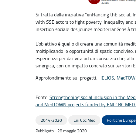
Si tratta delle iniziative “enHancing thE sociaL I
with SSE actors to fight poverty, inequality and
insertion sociale des jeunes méditerranéens à t
L’obiettivo è quello di creare una comunità medit
moltiplicando le opportunità di spazio condiviso, 
esperienza per dar vita ad un consorzio che, alla f
sinergica, con un impatto concreto sui territori 
Approfondimento sui progetti:
HELIOS
,
MedTOW
Fonte:
Strengthening social inclusion in the Me
and MedTOWN projects funded by ENI CBC ME
2014-2020
Eni Cbc Med
Politiche Europe
Pubblicato il 28 maggio 2020