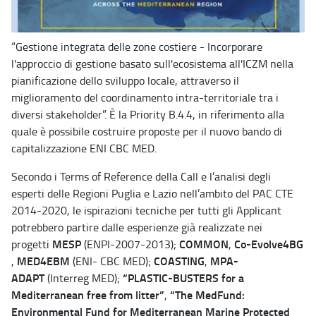
“Gestione integrata delle zone costiere - Incorporare
l'approccio di gestione basato sull'ecosistema all'ICZM nella
pianificazione dello sviluppo locale, attraverso il
miglioramento del coordinamento intra-territoriale tra i
diversi stakeholder”. È la Priority B.4.4, in riferimento alla
quale è possibile costruire proposte per il nuovo bando di
capitalizzazione ENI CBC MED.
Secondo i Terms of Reference della Call e l’analisi degli
esperti delle Regioni Puglia e Lazio nell’ambito del PAC CTE
2014-2020, le ispirazioni tecniche per tutti gli Applicant
potrebbero partire dalle esperienze già realizzate nei
MESP
COMMON
Co-Evolve4BG
progetti
(ENPI-2007-2013);
,
MED4EBM
COASTING
MPA-
,
(ENI- CBC MED);
,
ADAPT
“PLASTIC-BUSTERS for a
(Interreg MED);
Mediterranean free from litter”
“The MedFund:
,
Environmental Fund for Mediterranean Marine Protected