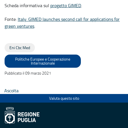
Scheda informativa sul
progetto GIMED
.
Fonte:
Italy: GIMED launches second call for applications for
green ventures
.
Eni Cbc Med
Politiche Europee e Cooperazione
Internazionale
Pubblicato il 09 marzo 2021
Ascolta
Valuta questo sito