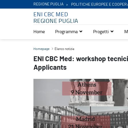
REGIONE PUGLIA
POLITICHE EUROPEE E COOPER
ENI CBC MED
REGIONE PUGLIA
Home
Programma
Progetti
M
ENI CBC Med: workshop tecnici per potenziali candidati Lead Appl
Elenco notizie
Homepage
ENI CBC Med: workshop tecnici 
Applicants