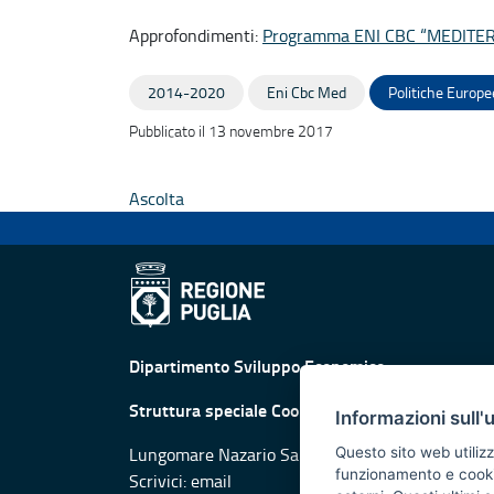
Approfondimenti:
Programma ENI CBC “MEDIT
2014-2020
Eni Cbc Med
Politiche Europe
Pubblicato il 13 novembre 2017
Ascolta
Dipartimento Sviluppo Economico
Struttura speciale Cooperazione Territoriale
Informazioni sull'
Lungomare Nazario Sauro, 33 - 70121 Bari
Questo sito web utilizz
funzionamento e cookie 
Scrivici:
email