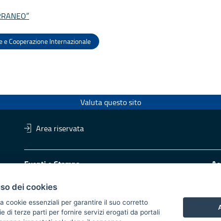
ERRANEO”
e e Cooperazione Internazionale
Valuta questo sito
Area riservata
Eventi e Stampa
Ac
Ufficio stampa della Giunta
Di
Press Regione
uso dei cookies
Logo e identità regionale
a cookie essenziali per garantire il suo corretto
A
di terze parti per fornire servizi erogati da portali
Redazione
Pr