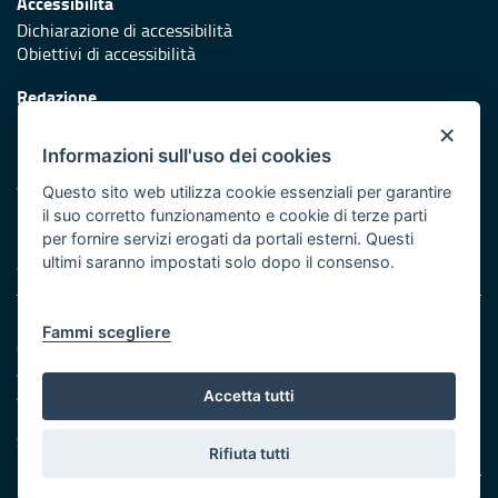
Accessibilità
Dichiarazione di accessibilità
Obiettivi di accessibilità
Redazione
Responsabili di pubblicazione
×
Informazioni sull'uso dei cookies
Protezione civile
Vai al sito di Protezione Civile Puglia
Questo sito web utilizza cookie essenziali per garantire
il suo corretto funzionamento e cookie di terze parti
Iniziativa finanziata con risorse del POR Puglia 2014/2020 -
per fornire servizi erogati da portali esterni. Questi
Asse XI
ultimi saranno impostati solo dopo il consenso.
Note legali
Fammi scegliere
Cookie e privacy
Amministrazione trasparente
Atti di notifica
Accetta tutti
Feed RSS
Servizi Intranet
Rifiuta tutti
© Regione Puglia