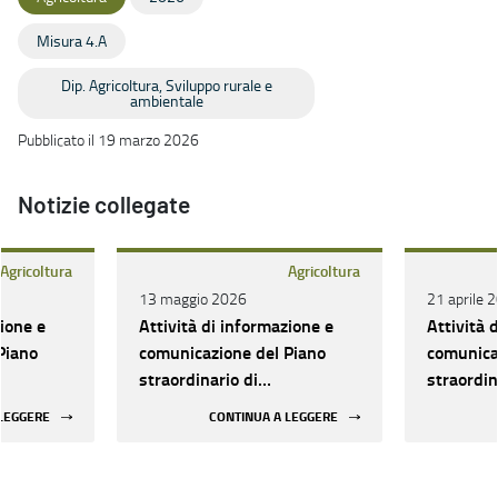
Misura 4.A
Dip. Agricoltura, Sviluppo rurale e
ambientale
Pubblicato il 19 marzo 2026
Notizie collegate
Agricoltura
Agricoltura
13 maggio 2026
21 aprile 
zione e
Attività di informazione e
Attività 
Piano
comunicazione del Piano
comunica
straordinario di
straordin
ola della
Rigenerazione olivicola della
Rigeneraz
 LEGGERE
CONTINUA A LEGGERE
Puglia: nomina della
Puglia: p
o
commissione di valutazione
scadenza 
domande 