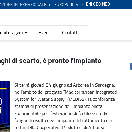
ENI CBC MED
AZIONE INTERNAZIONALE
EUROPUGLIA
onitoraggio
Eventi
Contatti
italiano MEDISS - Eni Cbc Med
ghi di scarto, è pronto l’impianto
Si terrà giovedì 24 giugno ad Arborea in Sardegna,
nell’ambito del progetto “Mediterranean Integrated
System for Water Supply” (MEDISS), la conferenza
stampa di presentazione dell'impianto pilota
sperimentale per l’estrazione di fertilizzanti dai
fanghi di risulta degli impianti di trattamento dei
reflui della Cooperativa Produttori di Arborea.