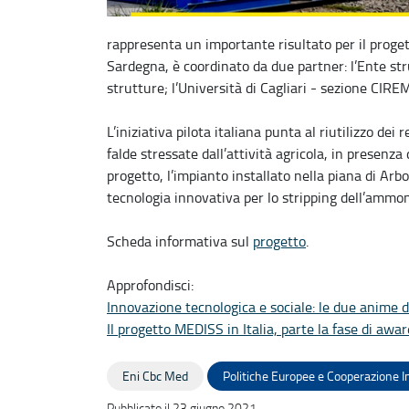
rappresenta un importante risultato per il prog
Sardegna, è coordinato da due partner: l’Ente st
strutture; l’Università di Cagliari - sezione CI
L’iniziativa pilota italiana punta al riutilizzo dei 
falde stressate dall’attività agricola, in presenza
progetto, l’impianto installato nella piana di Ar
tecnologia innovativa per lo stripping dell’ammon
Scheda informativa sul
progetto
.
Approfondisci:
Innovazione tecnologica e sociale: le due anime
Il progetto MEDISS in Italia, parte la fase di aw
Eni Cbc Med
Politiche Europee e Cooperazione I
Pubblicato il 23 giugno 2021