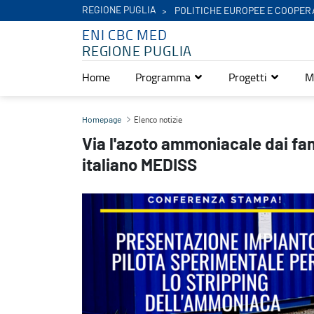
REGIONE PUGLIA
POLITICHE EUROPEE E COOPER
ENI CBC MED
REGIONE PUGLIA
Home
Programma
Progetti
M
Via l'azoto ammoniacale dai fanghi di scarto, è pronto l’impianto 
Elenco notizie
Homepage
Via l'azoto ammoniacale dai fan
italiano MEDISS