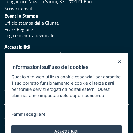
Lungomare Nazario Sauro, 33 - 70121 Bari
Scrivici:
email
Eventi e Stampa
Ufficio stampa della Giunta
Press Regione
Logo e identità regionale
Accessibilità
Dichiarazione di accessibilità
×
Redazione
Informazioni sull'uso dei cookies
Responsabili di pubblicazione
Questo sito web utilizza cookie essenziali per garantire
il suo corretto funzionamento e cookie di terze parti
Protezione civile
per fornire servizi erogati da portali esterni. Questi
Vai al sito di Protezione Civile Puglia
ultimi saranno impostati solo dopo il consenso.
Note legali
Fammi scegliere
Cookie e privacy
Amministrazione trasparente
Atti di notifica
Accetta tutti