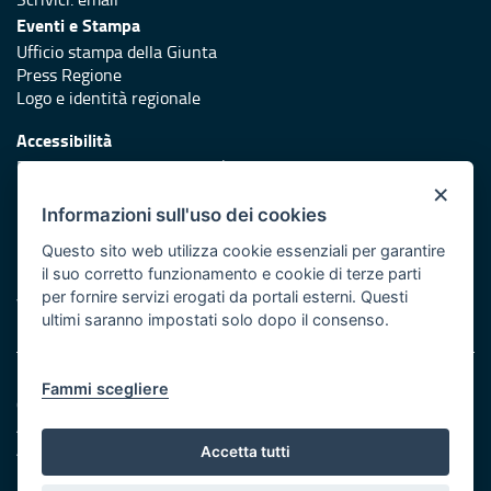
Eventi e Stampa
Ufficio stampa della Giunta
Press Regione
Logo e identità regionale
Accessibilità
Dichiarazione di accessibilità
×
Redazione
Informazioni sull'uso dei cookies
Responsabili di pubblicazione
Questo sito web utilizza cookie essenziali per garantire
il suo corretto funzionamento e cookie di terze parti
Protezione civile
per fornire servizi erogati da portali esterni. Questi
Vai al sito di Protezione Civile Puglia
ultimi saranno impostati solo dopo il consenso.
Note legali
Fammi scegliere
Cookie e privacy
Amministrazione trasparente
Atti di notifica
Accetta tutti
Feed RSS