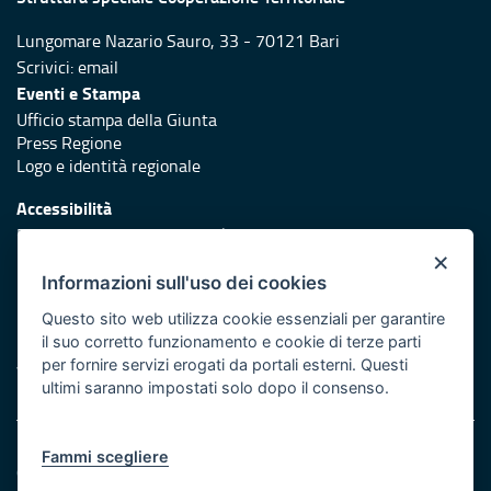
Lungomare Nazario Sauro, 33 - 70121 Bari
Scrivici:
email
Eventi e Stampa
Ufficio stampa della Giunta
Press Regione
Logo e identità regionale
Accessibilità
Dichiarazione di accessibilità
×
Redazione
Informazioni sull'uso dei cookies
Responsabili di pubblicazione
Questo sito web utilizza cookie essenziali per garantire
il suo corretto funzionamento e cookie di terze parti
Protezione civile
per fornire servizi erogati da portali esterni. Questi
Vai al sito di Protezione Civile Puglia
ultimi saranno impostati solo dopo il consenso.
Note legali
Fammi scegliere
Cookie e privacy