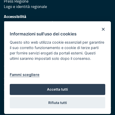
Press Regione
Logo e identità regionale
Accessibilità
Dichiarazione di accessibilità
×
Redazione
Informazioni sull'uso dei cookies
Responsabili di pubblicazione
Questo sito web utilizza cookie essenziali per garantire
il suo corretto funzionamento e cookie di terze parti
Protezione civile
per fornire servizi erogati da portali esterni. Questi
Vai al sito di Protezione Civile Puglia
ultimi saranno impostati solo dopo il consenso.
Note legali
Fammi scegliere
Cookie e privacy
Amministrazione trasparente
Atti di notifica
Accetta tutti
Feed RSS
Servizi Intranet
Rifiuta tutti
© Regione Puglia