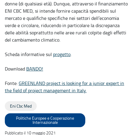
donne (di qualsiasi età). Dunque, attraverso il finanziamento
ENI CBC MED, si intende fornire capacità spendibili sul
mercato e qualifiche specifiche nei settori dell’economia
verde e circolare, riducendo in particolare la discrepanza
delle abilità soprattutto nelle aree rurali colpite dagli effetti
del cambiamento climatico.
Scheda informative sul
progetto
.
Download
BANDO!
Fonte:
GREENLAND project is looking for a junior expert in
the field of project management in Italy.
Eni Cbc Med
Politiche Europee e Cooperazione
Internazionale
Pubblicato il 10 maggio 2021