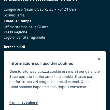
Lungomare Nazario Sauro, 33 - 70121 Bari
Scrivici:
email
Eventi e Stampa
Ufficio stampa della Giunta
Press Regione
Logo e identità regionale
Accessibilità
Dichiarazione di accessibilità
×
Redazione
Informazioni sull'uso dei cookies
Responsabili di pubblicazione
Questo sito web utilizza cookie essenziali per garantire
il suo corretto funzionamento e cookie di terze parti
Protezione civile
per fornire servizi erogati da portali esterni. Questi
Vai al sito di Protezione Civile Puglia
ultimi saranno impostati solo dopo il consenso.
Note legali
Fammi scegliere
Cookie e privacy