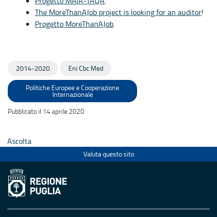
Progetto MAIA-TAQA
.
The MoreThanAJob project is looking for an auditor
!
Progetto MoreThanAJob
.
2014-2020
Eni Cbc Med
Politiche Europee e Cooperazione
Internazionale
Pubblicato il 14 aprile 2020
Ascolta
Valuta questo sito