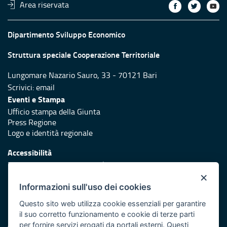
Area riservata
Dipartimento Sviluppo Economico
Struttura speciale Cooperazione Territoriale
Lungomare Nazario Sauro, 33 - 70121 Bari
Scrivici:
email
Eventi e Stampa
Ufficio stampa della Giunta
Press Regione
Logo e identità regionale
Accessibilità
Dichiarazione di accessibilità
×
Redazione
Informazioni sull'uso dei cookies
Responsabili di pubblicazione
Questo sito web utilizza cookie essenziali per garantire
il suo corretto funzionamento e cookie di terze parti
Protezione civile
per fornire servizi erogati da portali esterni. Questi