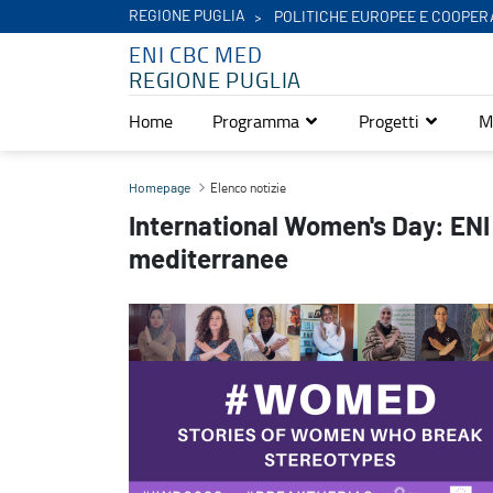
REGIONE PUGLIA
POLITICHE EUROPEE E COOPER
ENI CBC MED
REGIONE PUGLIA
Home
Programma
Progetti
M
International Women's Day: ENI CBC Med dà voce alle donne medi
Elenco notizie
Homepage
International Women's Day: ENI
mediterranee