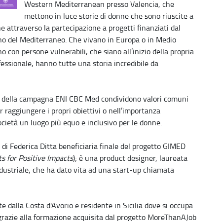
Western Mediterranean presso Valencia, che
mettono in luce storie di donne che sono riuscite a
e attraverso la partecipazione a progetti finanziati dal
no del Mediterraneo. Che vivano in Europa o in Medio
o con persone vulnerabili, che siano all’inizio della propria
fessionale, hanno tutte una storia incredibile da
te della campagna ENI CBC Med condividono valori comuni
 raggiungere i propri obiettivi o nell’importanza
ocietà un luogo più equo e inclusivo per le donne.
la di Federica Ditta beneficiaria finale del progetto GIMED
s for Positive Impacts
); è una product designer, laureata
industriale, che ha dato vita ad una start-up chiamata
te dalla Costa d'Avorio e residente in Sicilia dove si occupa
 grazie alla formazione acquisita dal progetto MoreThanAJob