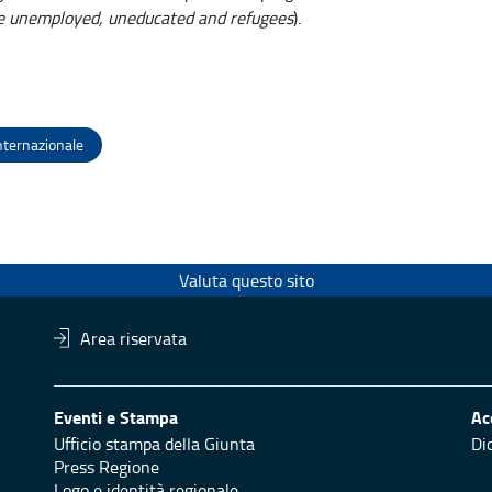
the unemployed, uneducated and refugees
).
nternazionale
Valuta questo sito
Area riservata
Eventi e Stampa
Ac
Ufficio stampa della Giunta
Di
Press Regione
Logo e identità regionale