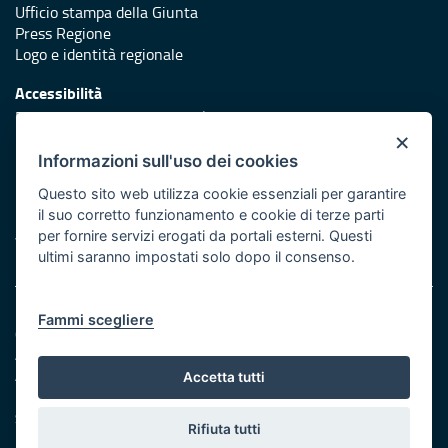
Ufficio stampa della Giunta
Press Regione
Logo e identità regionale
Accessibilità
Dichiarazione di accessibilità
×
Redazione
Informazioni sull'uso dei cookies
Responsabili di pubblicazione
Questo sito web utilizza cookie essenziali per garantire
il suo corretto funzionamento e cookie di terze parti
Protezione civile
per fornire servizi erogati da portali esterni. Questi
Vai al sito di Protezione Civile Puglia
ultimi saranno impostati solo dopo il consenso.
Note legali
Fammi scegliere
Cookie e privacy
Amministrazione trasparente
Atti di notifica
Accetta tutti
Feed RSS
Servizi Intranet
Rifiuta tutti