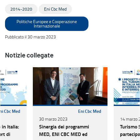
2014-2020
Eni Cbc Med
Politiche Europee e Cooperazione
Internazionale
Pubblicato il 30 marzo 2023
Notizie collegate
ni Cbc Med
Eni Cbc Med
30 marzo 2023
14 marzo 
in Italia:
Sinergia dei programmi
Turismo S
rt di
MED, ENI CBC MED ed
partecipa