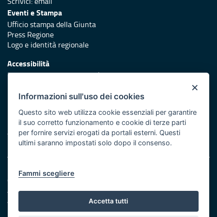
Scrivici:
email
Eventi e Stampa
Ufficio stampa della Giunta
Press Regione
Logo e identità regionale
Accessibilità
Dichiarazione di accessibilità
×
Redazione
Informazioni sull'uso dei cookies
Responsabili di pubblicazione
Questo sito web utilizza cookie essenziali per garantire
il suo corretto funzionamento e cookie di terze parti
Protezione civile
per fornire servizi erogati da portali esterni. Questi
Vai al sito di Protezione Civile Puglia
ultimi saranno impostati solo dopo il consenso.
Note legali
Fammi scegliere
Cookie e privacy
Amministrazione trasparente
Atti di notifica
Accetta tutti
Feed RSS