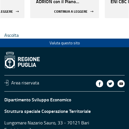
ADRION con il Piano
ENI CBC 
Strategico del Turismo
 LEGGERE
CONTINUA A LEGGERE
Ascolta
Valuta questo sito
Area riservata
Dipartimento Sviluppo Economico
Struttura speciale Cooperazione Territoriale
Lungomare Nazario Sauro, 33 - 70121 Bari