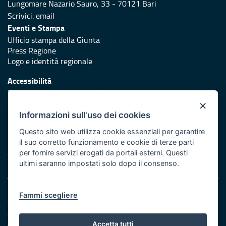
Lungomare Nazario Sauro, 33 - 70121 Bari
Scrivici:
email
Eventi e Stampa
Ufficio stampa della Giunta
Press Regione
Logo e identità regionale
Accessibilità
Dichiarazione di accessibilità
×
Redazione
Informazioni sull'uso dei cookies
Responsabili di pubblicazione
Questo sito web utilizza cookie essenziali per garantire
il suo corretto funzionamento e cookie di terze parti
Protezione civile
per fornire servizi erogati da portali esterni. Questi
Vai al sito di Protezione Civile Puglia
ultimi saranno impostati solo dopo il consenso.
Note legali
Fammi scegliere
Cookie e privacy
Amministrazione trasparente
Atti di notifica
Accetta tutti