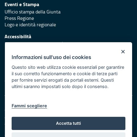
Eventi e Stampa
Ufficio stampa della Giunta
Press Regione
Logo e identità regionale
Accessibilità
Dichiarazione di accessibilità
×
Redazione
Informazioni sull'uso dei cookies
Responsabili di pubblicazione
Questo sito web utilizza cookie essenziali per garantire
il suo corretto funzionamento e cookie di terze parti
Protezione civile
per fornire servizi erogati da portali esterni. Questi
Vai al sito di Protezione Civile Puglia
ultimi saranno impostati solo dopo il consenso.
Note legali
Fammi scegliere
Cookie e privacy
Amministrazione trasparente
Atti di notifica
Accetta tutti
Feed RSS
Servizi Intranet